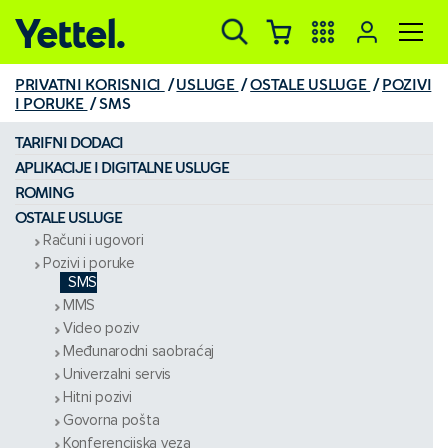
Yettel.
PRIVATNI KORISNICI
USLUGE
OSTALE USLUGE
POZIVI
I PORUKE
SMS
TARIFNI DODACI
APLIKACIJE I DIGITALNE USLUGE
ROMING
OSTALE USLUGE
Računi i ugovori
Pozivi i poruke
SMS
MMS
Video poziv
Međunarodni saobraćaj
Univerzalni servis
Hitni pozivi
Govorna pošta
Konferencijska veza