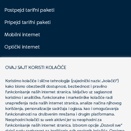
Postpejd tarifni paketi
Pripejd tarifni paketi
Mobilni internet
Optički internet
Digitalna Televizija
OVAJ SAJT KORISTI KOLAČIĆE
Yettel Sve
Koristimo kolačiće i slične tehnologije (zajednički naziv: „kolačići“) 
Biznis korisnici
kako bismo obezbedili dostupnost, bezbednost i pravilno 
funkcionisanje naših internet stranica. Isključivo uz saglasnost 
Aktuelno
koristimo i analitičke, funkcionalne i marketinške kolačiće radi 
unapređenja rada naših internet stranica, analize načina njihovog 
korišćenja, personalizacije sadržaja i oglasa, kao i omogućavanja 
Usluge
funkcionalnosti na društvenim mrežama i drugim platformama.
Neophodni kolačići su uvek aktivni jer su neophodni za 
funkcionisanje naših internet stranica. Izborom opcije „Dozvoli sve“ 
daješ svoju saglasnost za korišćenje svih opcionih kolačića. Opcione 