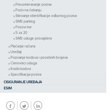
Preusmeravanje poziva
Poziv na čekanju
Skrivanje identifikacije odlaznog poziva
SMS parking
Pozovi me
5 za 20
SMS usluge provajdera
Plaćanje računa
Uređaji
Pozivanje kodova i posebnih brojeva
Cenovnici usluga
Kratki kodovi
Specifikacija poziva
OSIGURANJE UREĐAJA
ESIM