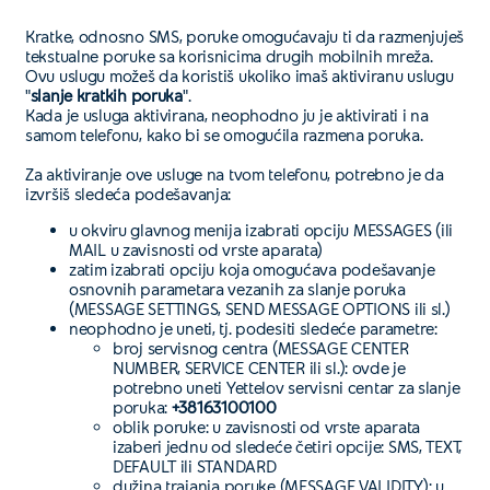
Kratke, odnosno SMS, poruke omogućavaju ti da razmenjuješ
tekstualne poruke sa korisnicima drugih mobilnih mreža.
Ovu uslugu možeš da koristiš ukoliko imaš aktiviranu uslugu
"
slanje kratkih poruka
".
Kada je usluga aktivirana, neophodno ju je aktivirati i na
samom telefonu, kako bi se omogućila razmena poruka.
Za aktiviranje ove usluge na tvom telefonu, potrebno je da
izvršiš sledeća podešavanja:
u okviru glavnog menija izabrati opciju MESSAGES (ili
MAIL u zavisnosti od vrste aparata)
zatim izabrati opciju koja omogućava podešavanje
osnovnih parametara vezanih za slanje poruka
(MESSAGE SETTINGS, SEND MESSAGE OPTIONS ili sl.)
neophodno je uneti, tj. podesiti sledeće parametre:
broj servisnog centra (MESSAGE CENTER
NUMBER, SERVICE CENTER ili sl.): ovde je
potrebno uneti Yettelov servisni centar za slanje
poruka:
+38163100100
oblik poruke: u zavisnosti od vrste aparata
izaberi jednu od sledeće četiri opcije: SMS, TEXT,
DEFAULT ili STANDARD
dužina trajanja poruke (MESSAGE VALIDITY): u