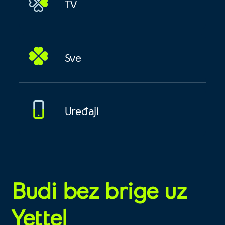
TV
Sve
Uređaji
Budi bez brige uz
Yettel