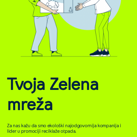
Tvoja Zelena
mreža
Za nas kažu da smo ekološki najodgovornija kompanija i
lider u promociji reciklaže otpada.