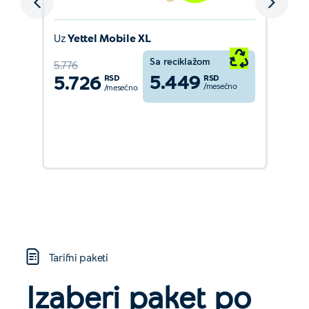
Uz
Yettel Mobile XL
Sa reciklažom
5.776
5.449
5.726
RSD
RSD
/mesečno
/mesečno
Detaljnije
Tarifni paketi
Izaberi paket po