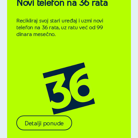
Novi telefon na 36 rata
Recikliraj svoj stari uređaj i uzmi novi
telefon na 36 rata, uz ratu već od 99
dinara mesečno.
Detalji ponude