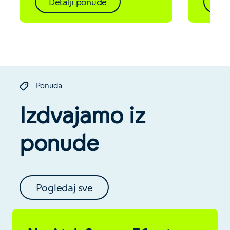
Detalji ponude
Det
Ponuda
Izdvajamo iz
ponude
Pogledaj sve