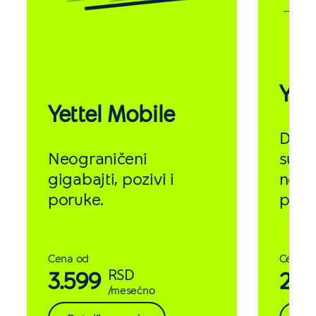
Yett
Yettel Mobile
Do 1
Neograničeni
surfo
gigabajti, pozivi i
neogr
poruke.
poru
Cena od
Cena o
RSD
3.599
2.5
/mesečno