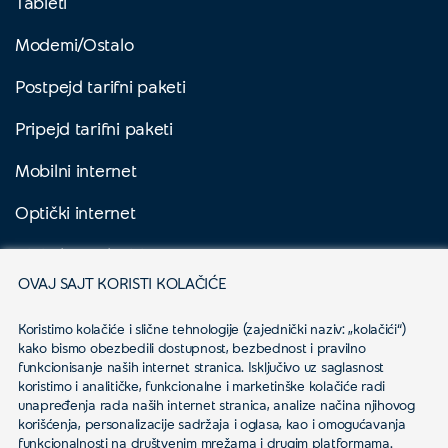
Tableti
Modemi/Ostalo
Postpejd tarifni paketi
Pripejd tarifni paketi
Mobilni internet
Optički internet
Digitalna Televizija
OVAJ SAJT KORISTI KOLAČIĆE
Yettel Sve
Koristimo kolačiće i slične tehnologije (zajednički naziv: „kolačići“) 
Biznis korisnici
kako bismo obezbedili dostupnost, bezbednost i pravilno 
funkcionisanje naših internet stranica. Isključivo uz saglasnost 
Aktuelno
koristimo i analitičke, funkcionalne i marketinške kolačiće radi 
unapređenja rada naših internet stranica, analize načina njihovog 
korišćenja, personalizacije sadržaja i oglasa, kao i omogućavanja 
funkcionalnosti na društvenim mrežama i drugim platformama.