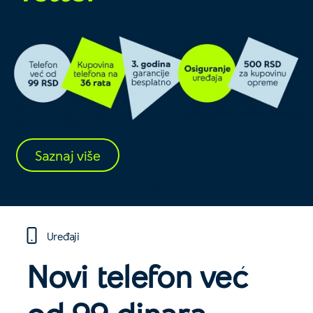
Saznaj više
Uređaji
Novi telefon već
od
99 dinara