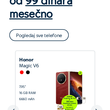
mesečno
Pogledaj sve telefone
Honor
Magic V6
7.95''
16 GB RAM
6660 mAh