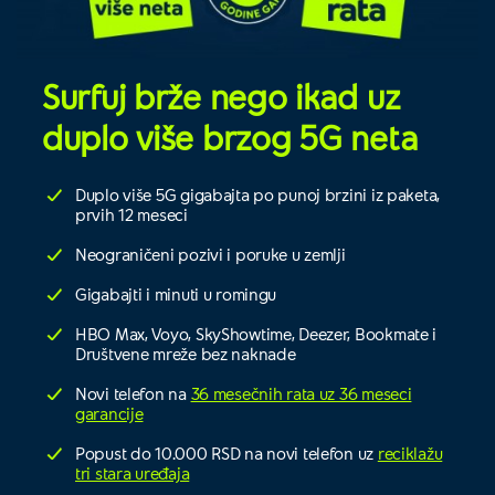
Surfuj brže nego ikad uz
duplo više brzog 5G neta
Duplo više 5G gigabajta po punoj brzini iz paketa,
prvih 12 meseci
Neograničeni pozivi i poruke u zemlji
Gigabajti i minuti u romingu
HBO Max, Voyo, SkyShowtime, Deezer, Bookmate i
Društvene mreže bez naknade
Novi telefon na
36 mesečnih rata uz 36 meseci
garancije
Popust do 10.000 RSD na novi telefon uz
reciklažu
tri stara uređaja