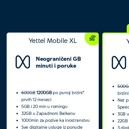
Yettel Mobile XL
Neograničeni GB
minuti i poruke
500G
600GB
1200GB
po punoj brzini*
brzin
prvih 12 meseci
Net p
5GB i 20 min u romingu
Speed
32GB u Zapadnom Balkanu
3GB u
1000min za pozive ka inostranstvu
22GB
Sve digitalne usluge iz ponude
3 dig