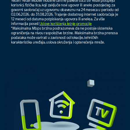
Yettel i Yettel Mobile mobilne tarifne pakete stiču svi Yettel postpejd
korisnici, fizička lica, koji zaključe novi ugovor ili aneks postojećeg za
govorni saobraćaj uz ugovornu obaveznu na 24 meseca u periodu od
02.06.2026. do 31.08.2026. Trajanje dodatnog internet saobraćaja je
12 meseci od datuma potpisivanja ugovora ili aneksa. Za više
informacija poseti
Uslove korišćenja letnje promocije
.
*Maksimalna Mbps brzina podrazumeva da ne postoje sistemska
ograničenja na nivou raspoložive brzine. Maksimalna brzina prenosa
podataka može varirati u zavisnosti od lokacije, tehničkih
karakteristika uređaja, uslova okruženja i opterećenja mreže.