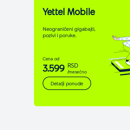
Yettel Mobile
Neograničeni gigabajti,
pozivi i poruke.
Cena od
RSD
3.599
/mesečno
Detalji ponude