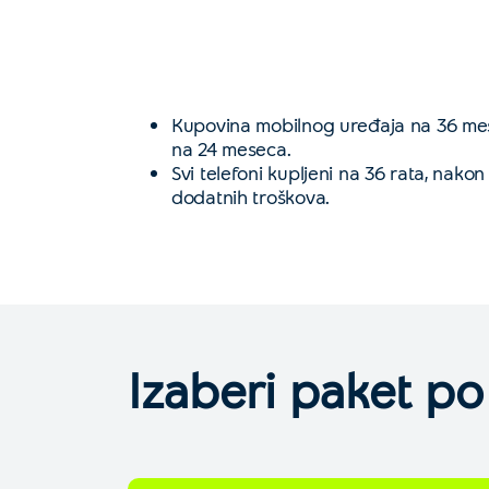
Kupovina mobilnog uređaja na 36 mese
na 24 meseca.
Svi telefoni kupljeni na 36 rata, nak
dodatnih troškova.
Izaberi paket po