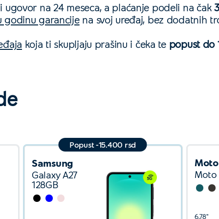
i ugovor na 24 meseca, a plaćanje podeli na čak
3
u godinu garancije
na svoj uređaj, bez dodatnih tr
ređaja
koja ti skupljaju prašinu i čeka te
popust do 
de
Popust -15.400 rsd
Moto
Samsung
Moto
Galaxy A27
128GB
6.78''