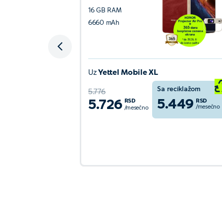
16 GB RAM
6660 mAh
Uz
Yettel Mobile XL
reciklažom
Sa reciklažom
5.776
.849
5.449
5.726
RSD
RSD
RSD
/mesečno
/mesečno
/mesečno
nije
Detaljnije