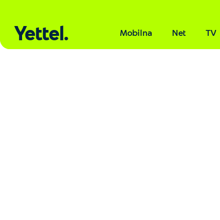
Yettel.
Mobilna
Net
TV