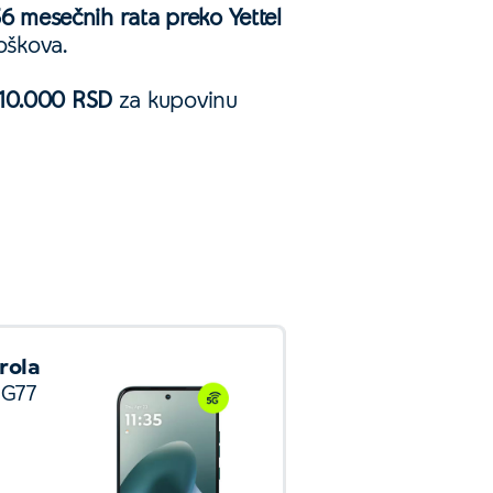
6 mesečnih rata preko Yettel
oškova.
10.000 RSD
za kupovinu
rola
Xiaomi
 G77
Redmi Note
15 Pro 5G