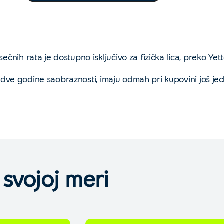
čnih rata je dostupno isključivo za fizička lica, preko 
on dve godine saobraznosti, imaju odmah pri kupovini još je
 svojoj meri