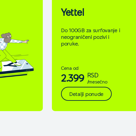
Yettel
Do 100GB za surfovanje i
neograničeni pozivi i
poruke.
Cena od
RSD
2.399
/mesečno
Detalji ponude