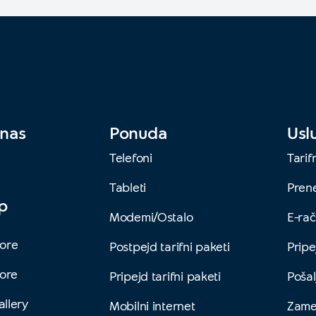
 nas
Ponuda
Usl
Telefoni
Tarif
Tableti
Prene
pp
Modemi/Ostalo
E-ra
ore
Postpejd tarifni paketi
Prip
tore
Pripejd tarifni paketi
Pošal
llery
Mobilni internet
Zame