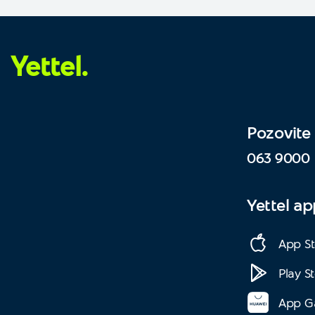
Yettel.
Pozovite
063 9000
Yettel a
App St
Play S
App Ga