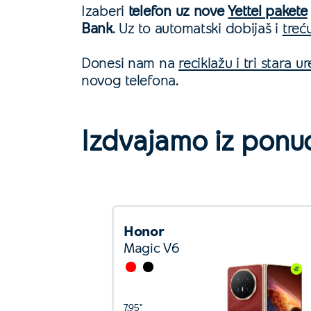
Izaberi
telefon uz nove
Yettel pakete
Bank
. Uz to automatski dobijaš i
treć
Donesi nam na
reciklažu i tri stara u
novog telefona.
Izdvajamo iz ponu
Honor
Magic V6
7.95''