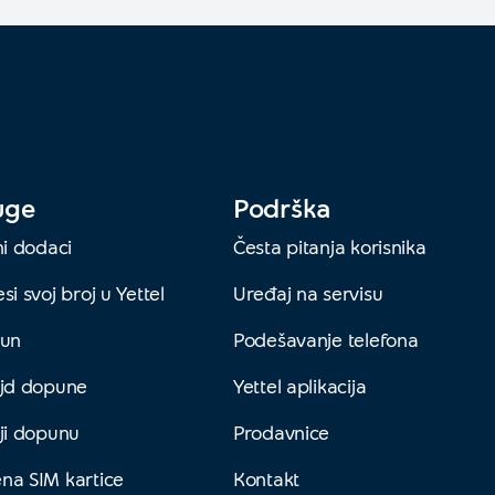
uge
Podrška
ni dodaci
Česta pitanja korisnika
si svoj broj u Yettel
Uređaj na servisu
čun
Podešavanje telefona
ejd dopune
Yettel aplikacija
ji dopunu
Prodavnice
na SIM kartice
Kontakt