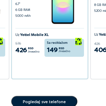
6.7''
8 GB R
6 GB RAM
5200 m
5000 mAh
Uz
Yet
Uz
Yettel Mobile XL
Sa reciklažom
576
426
149
40
426
RSD
RSD
/mesečno
/mesečno
Detaljnije
Pogledaj sve telefone