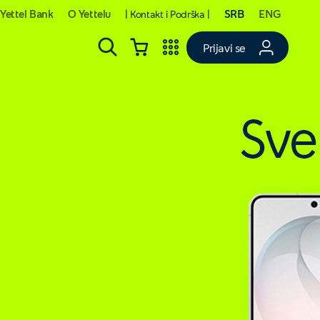
SRB
ENG
Yettel Bank
O Yettelu
| Kontakt i Podrška |
Prijavi se