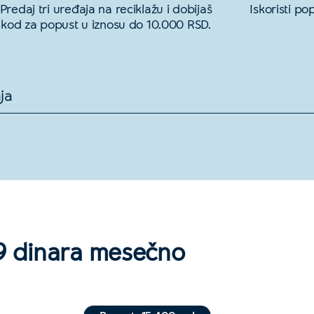
Predaj tri uređaja na reciklažu i dobijaš
Iskoristi p
kod za popust u iznosu do 10.000 RSD.
ja
99 dinara mesečno