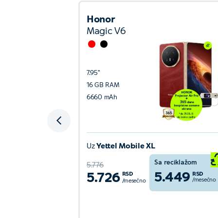
Honor
Magic V6
7.95''
16 GB RAM
6660 mAh
Uz
Yettel Mobile XL
reciklažom
Sa reciklažom
5.776
.849
5.449
5.726
RSD
RSD
RSD
/mesečno
/mesečno
/mesečno
nije
Detaljnije