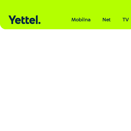
Yettel.
Mobilna
Net
TV