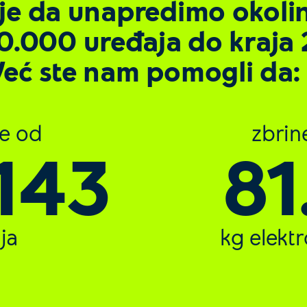
 je da unapredimo okoli
0.000 uređaja do kraja 
Već ste nam pomogli da:
še od
zbrin
.837
94
ja
kg elekt