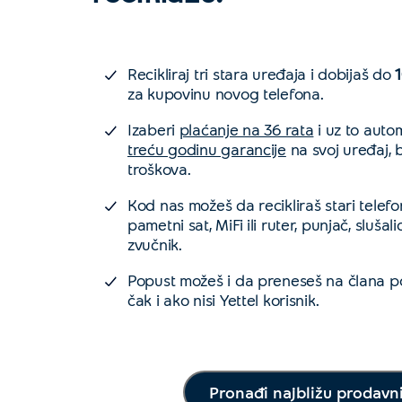
Recikliraj tri stara uređaja i dobijaš do
za kupovinu novog telefona.
Izaberi
plaćanje na 36 rata
i uz to autom
treću godinu garancije
na svoj uređaj, 
troškova.
Kod nas možeš da recikliraš stari telefon
pametni sat, MiFi ili ruter, punjač, slušali
zvučnik.
Popust možeš i da preneseš na člana poro
čak i ako nisi Yettel korisnik.
Pronađi najbližu prodavn