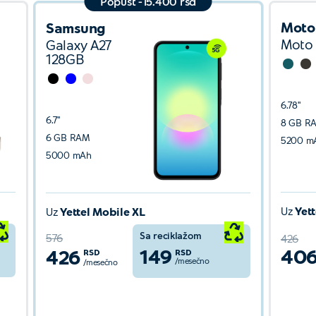
Popust -15.400 rsd
Moto
Samsung
Moto
Galaxy A27
128GB
6.78''
6.7''
8 GB R
6 GB RAM
5200 m
5000 mAh
Uz
Yet
Uz
Yettel Mobile XL
Sa reciklažom
576
426
149
40
426
RSD
RSD
/mesečno
/mesečno
Detaljnije