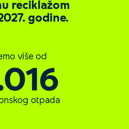
nu reciklažom
2027. godine.
emo više od
.597
ronskog otpada