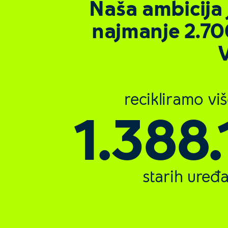
Naša ambicija
najmanje 2.70
recikliramo vi
1.620
starih uređa