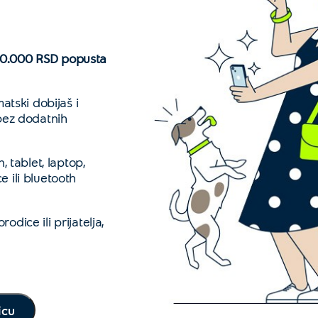
10.000 RSD popusta
atski dobijaš i
bez dodatnih
, tablet, laptop,
ce ili bluetooth
dice ili prijatelja,
icu