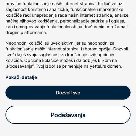
pravilno funkcionisanje naših internet stranica. Isključivo uz 
saglasnost koristimo i analitičke, funkcionalne i marketinške 
kolačiće radi unapređenja rada naših internet stranica, analize 
načina njihovog korišćenja, personalizacije sadržaja i oglasa, 
kao i omogućavanja funkcionalnosti na društvenim mrežama i 
drugim platformama.
Neophodni kolačići su uvek aktivni jer su neophodni za 
funkcionisanje naših internet stranica. Izborom opcije „Dozvoli 
sve“ daješ svoju saglasnost za korišćenje svih opcionih 
kolačića. Opcione kolačiće možeš i da odbiješ klikom na 
„Podešavanja“. Tvoj izbor se primenjuje na yettel.rs domen.
Pokaži detalje
Dozvoli sve
Podešavanja