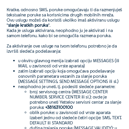
Kratke, odnosno SMS, poruke omogućavaju ti da razmenjuješ
tekstualne poruke sa korisnicima drugih mobilnih mreža.
Ovu uslugu možeš da koristiš ukoliko imaš aktiviranu uslugu
"
slanje kratkih poruka
".
Kada je usluga aktivirana, neophodno ju je aktivirati i na
samom telefonu, kako bi se omogućila razmena poruka.
Za aktiviranje ove usluge na tvom telefonu, potrebno je da
izvršiš sledeća podešavanja:
u okviru glavnog menija izabrati opciju MESSAGES (ili
MAIL u zavisnosti od vrste aparata)
zatim izabrati opciju koja omogućava podešavanje
osnovnih parametara vezanih za slanje poruka
(MESSAGE SETTINGS, SEND MESSAGE OPTIONS ili sl.)
neophodno je uneti, tj. podesiti sledeće parametre:
broj servisnog centra (MESSAGE CENTER
NUMBER, SERVICE CENTER ili sl.): ovde je
potrebno uneti Yettelov servisni centar za slanje
poruka:
+38163100100
oblik poruke: u zavisnosti od vrste aparata
izaberi jednu od sledeće četiri opcije: SMS, TEXT,
DEFAULT ili STANDARD
dužina trajanja poruke (MESSAGE VALIDITY): u