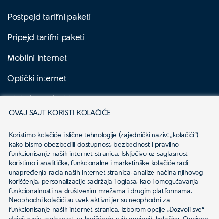
Postpejd tarifni paketi
Pripejd tarifni paketi
Mobilni internet
Optički internet
Digitalna Televizija
OVAJ SAJT KORISTI KOLAČIĆE
Yettel Sve
Koristimo kolačiće i slične tehnologije (zajednički naziv: „kolačići“) 
Biznis korisnici
kako bismo obezbedili dostupnost, bezbednost i pravilno 
funkcionisanje naših internet stranica. Isključivo uz saglasnost 
Aktuelno
koristimo i analitičke, funkcionalne i marketinške kolačiće radi 
unapređenja rada naših internet stranica, analize načina njihovog 
korišćenja, personalizacije sadržaja i oglasa, kao i omogućavanja 
Usluge
funkcionalnosti na društvenim mrežama i drugim platformama.
Neophodni kolačići su uvek aktivni jer su neophodni za 
funkcionisanje naših internet stranica. Izborom opcije „Dozvoli sve“ 
daješ svoju saglasnost za korišćenje svih opcionih kolačića. Opcione 