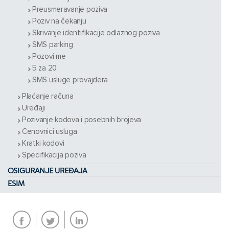
Preusmeravanje poziva
Poziv na čekanju
Skrivanje identifikacije odlaznog poziva
SMS parking
Pozovi me
5 za 20
SMS usluge provajdera
Plaćanje računa
Uređaji
Pozivanje kodova i posebnih brojeva
Cenovnici usluga
Kratki kodovi
Specifikacija poziva
OSIGURANJE UREĐAJA
ESIM