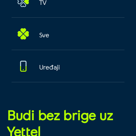
TV
Sve
Uređaji
Budi bez brige uz
Yettel