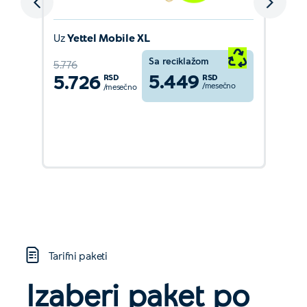
Uz
Yettel Mobile XL
Sa reciklažom
5.776
5.449
5.726
RSD
RSD
/mesečno
/mesečno
Detaljnije
Tarifni paketi
Izaberi paket po