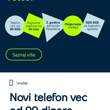
Saznaj više
Uređaji
Novi telefon već
od
99 dinara