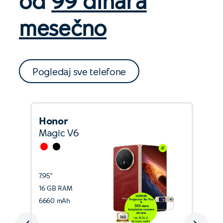
mesečno
Pogledaj sve telefone
Honor
Magic V6
7.95''
16 GB RAM
6660 mAh