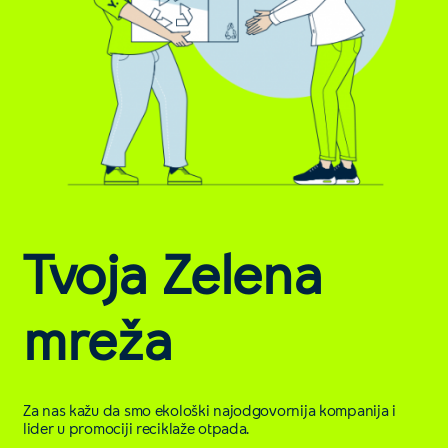
Tvoja Zelena
mreža
Za nas kažu da smo ekološki najodgovornija kompanija i
lider u promociji reciklaže otpada.