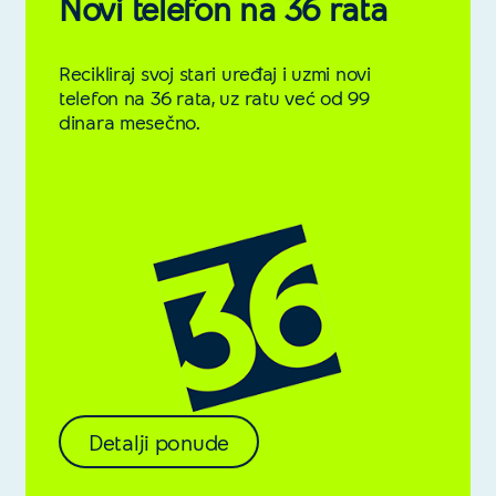
Novi telefon na 36 rata
Recikliraj svoj stari uređaj i uzmi novi
telefon na 36 rata, uz ratu već od 99
dinara mesečno.
Detalji ponude