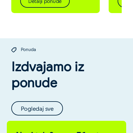
Detalji ponude
Det
Ponuda
Izdvajamo iz
ponude
Pogledaj sve