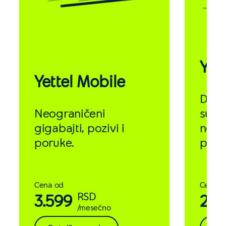
Yett
Yettel Mobile
Do 1
Neograničeni
surfo
gigabajti, pozivi i
neogr
poruke.
poru
Cena od
Cena o
RSD
3.599
2.5
/mesečno