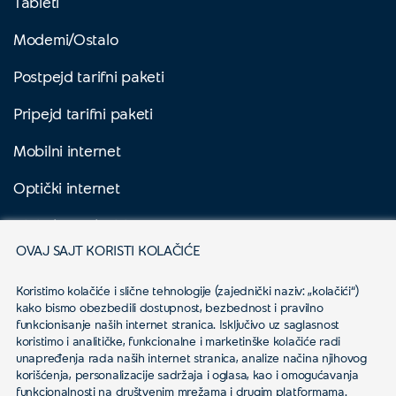
Tableti
Modemi/Ostalo
Postpejd tarifni paketi
Pripejd tarifni paketi
Mobilni internet
Optički internet
Digitalna Televizija
OVAJ SAJT KORISTI KOLAČIĆE
Yettel Sve
Koristimo kolačiće i slične tehnologije (zajednički naziv: „kolačići“) 
Biznis korisnici
kako bismo obezbedili dostupnost, bezbednost i pravilno 
funkcionisanje naših internet stranica. Isključivo uz saglasnost 
Aktuelno
koristimo i analitičke, funkcionalne i marketinške kolačiće radi 
unapređenja rada naših internet stranica, analize načina njihovog 
korišćenja, personalizacije sadržaja i oglasa, kao i omogućavanja 
funkcionalnosti na društvenim mrežama i drugim platformama.