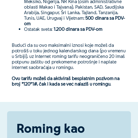
Meksiko, Nigerija, NR Kina (osim administrativne
oblasti Makao i Tajvana), Pakistan, SAD, Saudijska
Arabija, Singapur, Šri Lanka, Tajland, Tanzanija,
Tunis, UAE, Urugvaj i Vijetnam:
500 dinara sa PDV-
om
Ostatak sveta:
1.200 dinara sa PDV-om
Budući da su ovo maksimalni iznosi koje možeš da
potrošiš u toku jednog kalendarskog dana (po vremenu
u Srbiji), uz Internet roming tarifu neograničeno 20 imaš
potpunu zaštitu od prekomerne potrošnje i naplate
internet saobraćaja u romingu.
Ovu tarifu možeš da aktiviraš besplatnim pozivom na
broj *120*1#, čak i kada se već nalaziš u romingu.
Roming kao