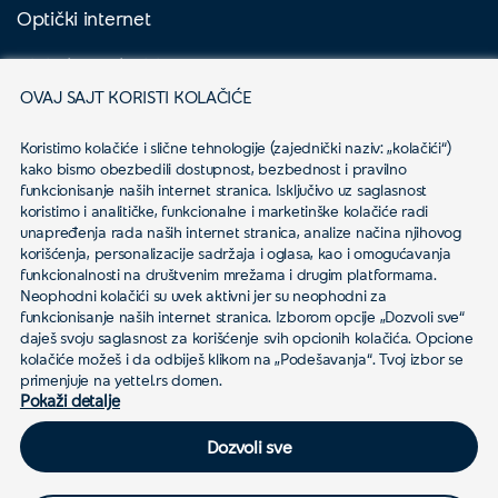
Optički internet
Digitalna Televizija
OVAJ SAJT KORISTI KOLAČIĆE
Yettel Sve
Koristimo kolačiće i slične tehnologije (zajednički naziv: „kolačići“) 
Biznis korisnici
kako bismo obezbedili dostupnost, bezbednost i pravilno 
funkcionisanje naših internet stranica. Isključivo uz saglasnost 
Aktuelno
koristimo i analitičke, funkcionalne i marketinške kolačiće radi 
unapređenja rada naših internet stranica, analize načina njihovog 
korišćenja, personalizacije sadržaja i oglasa, kao i omogućavanja 
Usluge
funkcionalnosti na društvenim mrežama i drugim platformama.
Neophodni kolačići su uvek aktivni jer su neophodni za 
funkcionisanje naših internet stranica. Izborom opcije „Dozvoli sve“ 
daješ svoju saglasnost za korišćenje svih opcionih kolačića. Opcione 
Podrška
kolačiće možeš i da odbiješ klikom na „Podešavanja“. Tvoj izbor se 
primenjuje na yettel.rs domen.
Pokaži detalje
Dozvoli sve
© 2026 Yettel Srbija
Politika privatnosti