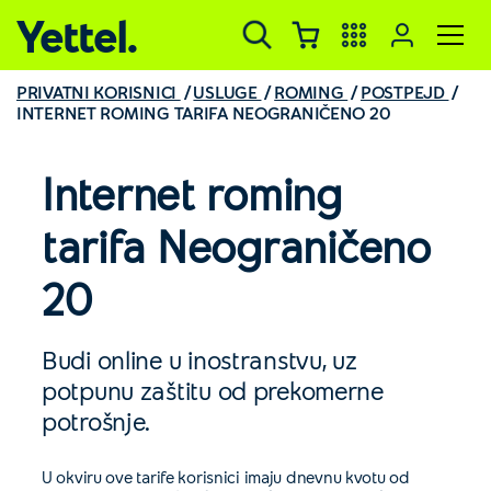
Yettel.
PRIVATNI KORISNICI
USLUGE
ROMING
POSTPEJD
INTERNET ROMING TARIFA NEOGRANIČENO 20
Internet roming
tarifa Neograničeno
20
Budi online u inostranstvu, uz
potpunu zaštitu od prekomerne
potrošnje.
U okviru ove tarife korisnici imaju dnevnu kvotu od