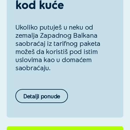
kod kuće
Ukoliko putuješ u neku od
zemalja Zapadnog Balkana
saobraćaj iz tarifnog paketa
možeš da koristiš pod istim
uslovima kao u domaćem
saobraćaju.
Detalji ponude