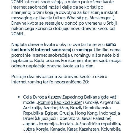
20MB internet saobraćaja, a nakon potrošene kvote
internet saobraćaj može i dalje da se koristi po
smanjenoj brzini koja je dovoljna za korišćenje instant
messaging aplikacija (Viber, WhatsApp, Messenger…).
Dnevna kvota se resetuje u ponoć po vremenu u Srbiji,
nakon čega korisnici dobijaju novu dnevnu kvotu od
20MB.
Naplata dnevne kvote u okviru ove tarife se vrši
samo
kad koristiš internet saobraćaj u romingu
. Ukoliko nema
potrošnje internet saobraćaja u romingu ništa neće biti
naplaćeno. Kada počneš korišćenje internet saobraćaja,
odmah naplaćuje dnevna kvota za taj dan.
Postoje dva nivoa cena za dnevnu kvotu u okviru
Internet roming tarife neograničeno 20:
Cela Evropa (izuzev Zapadnog Balkana gde važi
model
„Roming kao kod kuće“
i Grčke), Argentina,
Australija, Azerbejdžan, Brazil, Dominikanska
Republika, Egipat, Gruzija, Hong Kong, Indonezija,
Izrael (uključujući i operatora Jawal Palestine),
Japan, Jermenija, Jordan, Južnoafrička republika,
Južna Koreja, Kanada, Katar, Kazahstan, Kolumbija,