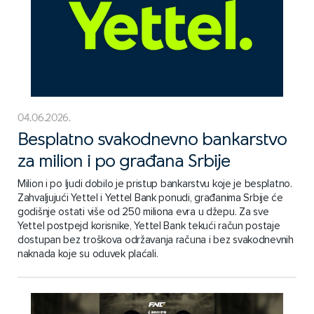
04.06.2026.
Besplatno svakodnevno bankarstvo
za milion i po građana Srbije
Milion i po ljudi dobilo je pristup bankarstvu koje je besplatno.
Zahvaljujući Yettel i Yettel Bank ponudi, građanima Srbije će
godišnje ostati više od 250 miliona evra u džepu. Za sve
Yettel postpejd korisnike, Yettel Bank tekući račun postaje
dostupan bez troškova održavanja računa i bez svakodnevnih
naknada koje su oduvek plaćali.