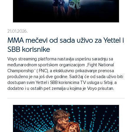
21.01.2026.
MMA mečevi od sada uživo za Yettel i
SBB korisnike
Voyo streaming platforma nastavlja uspešnu saradnju sa
međunarodnom sportskom organizacijom „Fight National
Championship“ ( FNC), a ekskluzivno prikazivanje prenosa
produženo je na još dve godine. Sadržaj će od sada uživo biti
dostupan svim Yettel i SBB korisnicima TV usluga u Srbiji, a
dodatno i u ostalih pet zemalja u kojima je Voyo prisutan.