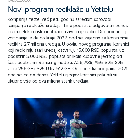
Novi program reciklaže u Yettelu
Kompanija Yettel već petu godinu zaredom sprovodi
kampanju reciklaže uređaja i time podstiče odgovoran odnos
prema elektronskom otpadu i životnoj sredini. Dugoročan cilj
kompanije je da do kraja 2027. godine, zajedno sa korisnicima,
reciklira 2,7 miliona uređaja. U okviru novog programa, korisnici
koji recikliraju stari uređaj ostvaruju 15.000 RSD popusta, uz
dodatnih 5.000 RSD popusta prilikom kupovine jednog od
šest odabranih Samsung modela: A26, A36, A56, S25, S25
Ultra 256 GB i S25 Ultra 512 GB. Od početka programa 2021.
godine, pa do danas, Yettel i njegovi korisnici prikupili su
ukupno više od dva miliona starih uređaja.