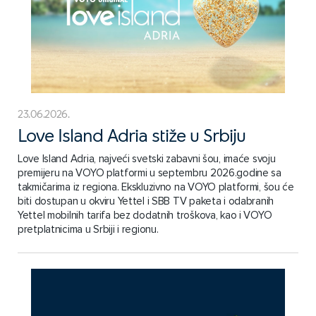
23.06.2026.
Love Island Adria stiže u Srbiju
Love Island Adria, najveći svetski zabavni šou, imaće svoju
premijeru na VOYO platformi u septembru 2026.godine sa
takmičarima iz regiona. Ekskluzivno na VOYO platformi, šou će
biti dostupan u okviru Yettel i SBB TV paketa i odabranih
Yettel mobilnih tarifa bez dodatnih troškova, kao i VOYO
pretplatnicima u Srbiji i regionu.