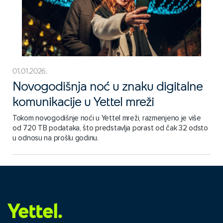
01.01.2026.
Novogodišnja noć u znaku digitalne
komunikacije u Yettel mreži
Tokom novogodišnje noći u Yettel mreži, razmenjeno je više
od 720 TB podataka, što predstavlja porast od čak 32 odsto
u odnosu na prošlu godinu.
Yettel.