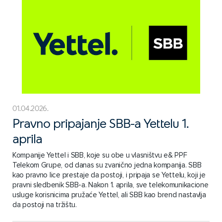
01.04.2026.
Pravno pripajanje SBB-a Yettelu 1.
aprila
Kompanije Yettel i SBB, koje su obe u vlasništvu e& PPF
Telekom Grupe, od danas su zvanično jedna kompanija. SBB
kao pravno lice prestaje da postoji, i pripaja se Yettelu, koji je
pravni sledbenik SBB-a. Nakon 1. aprila, sve telekomunikacione
usluge korisnicima pružaće Yettel, ali SBB kao brend nastavlja
da postoji na tržištu.