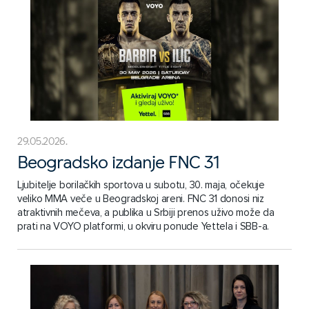
29.05.2026.
Beogradsko izdanje FNC 31
Ljubitelje borilačkih sportova u subotu, 30. maja, očekuje
veliko MMA veče u Beogradskoj areni. FNC 31 donosi niz
atraktivnih mečeva, a publika u Srbiji prenos uživo može da
prati na VOYO platformi, u okviru ponude Yettela i SBB-a.