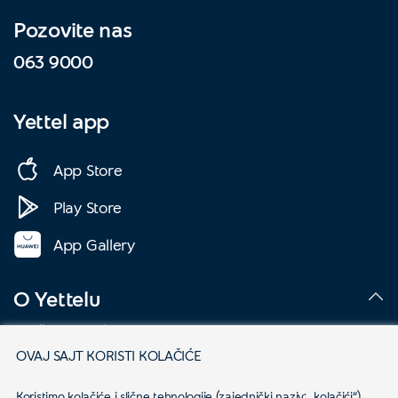
Pozovite nas
063 9000
Yettel app
App Store
Play Store
App Gallery
O Yettelu
Društvena odgovornost
OVAJ SAJT KORISTI KOLAČIĆE
Podaci o kompaniji
Koristimo kolačiće i slične tehnologije (zajednički naziv: „kolačići“) 