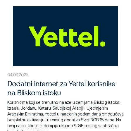
04.03.2026.
Dodatni internet za Yettel korisnike
na Bliskom istoku
Korisnicima koji se trenutno nalaze u zemljama Bliskog istoka:
Izraelu, Jordanu, Kataru, Saudijskoj Arabiji i Ujedinjenim
Arapskim Emiratima, Yettel u narednih sedam dana omogućava
besplatnu aktivaciju tri roming dodatka Svet 3GB 15 dana. Na
ovaj način, korisnici dobijaju ukupno 9 GB roming saobraćaja,