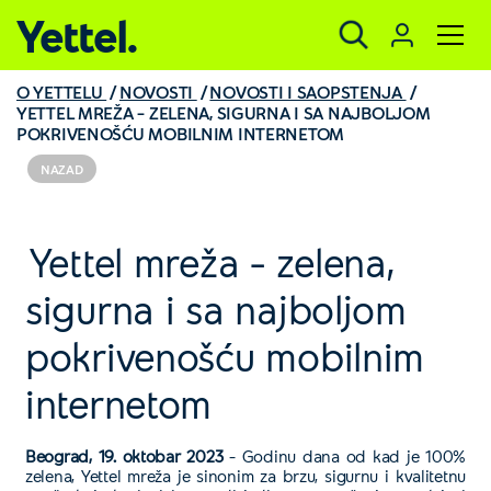
Yettel.
O YETTELU
NOVOSTI
NOVOSTI I SAOPSTENJA
YETTEL MREŽA – ZELENA, SIGURNA I SA NAJBOLJOM
POKRIVENOŠĆU MOBILNIM INTERNETOM
NAZAD
Yettel mreža – zelena,
sigurna i sa najboljom
pokrivenošću mobilnim
internetom
Beograd, 19. oktobar 2023
– Godinu dana od kad je 100%
zelena, Yettel mreža je sinonim za brzu, sigurnu i kvalitetnu