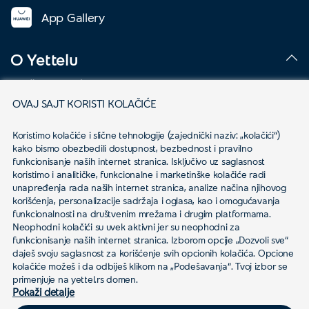
App Gallery
O Yettelu
Društvena odgovornost
OVAJ SAJT KORISTI KOLAČIĆE
Podaci o kompaniji
Koristimo kolačiće i slične tehnologije (zajednički naziv: „kolačići“) 
Mapa pokrivenosti
kako bismo obezbedili dostupnost, bezbednost i pravilno 
funkcionisanje naših internet stranica. Isključivo uz saglasnost 
Kontakt
koristimo i analitičke, funkcionalne i marketinške kolačiće radi 
unapređenja rada naših internet stranica, analize načina njihovog 
korišćenja, personalizacije sadržaja i oglasa, kao i omogućavanja 
funkcionalnosti na društvenim mrežama i drugim platformama.
Novosti
Neophodni kolačići su uvek aktivni jer su neophodni za 
funkcionisanje naših internet stranica. Izborom opcije „Dozvoli sve“ 
daješ svoju saglasnost za korišćenje svih opcionih kolačića. Opcione 
Karijera
kolačiće možeš i da odbiješ klikom na „Podešavanja“. Tvoj izbor se 
primenjuje na yettel.rs domen.
Pokaži detalje