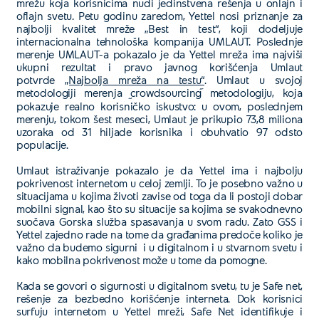
mrežu koja korisnicima nudi jedinstvena rešenja u onlajn i
oflajn svetu. Petu godinu zaredom, Yettel nosi priznanje za
najbolji kvalitet mreže „Best in test“, koji dodeljuje
internacionalna tehnološka kompanija UMLAUT. Poslednje
merenje UMLAUT-a pokazalo je da Yettel mreža ima najviši
ukupni rezultat i pravo javnog korišćenja Umlaut
potvrde
„Najbolja mreža na testu“
. Umlaut u svojoj
metodologiji merenja
crowdsourcing
metodologiju, koja
pokazuje realno korisničko iskustvo: u ovom, poslednjem
merenju, tokom šest meseci, Umlaut je prikupio 73,8 miliona
uzoraka od 31 hiljade korisnika i obuhvatio 97 odsto
populacije.
Umlaut istraživanje pokazalo je da Yettel ima i najbolju
pokrivenost internetom u celoj zemlji. To je posebno važno u
situacijama u kojima životi zavise od toga da li postoji dobar
mobilni signal, kao što su situacije sa kojima se svakodnevno
suočava Gorska služba spasavanja u svom radu. Zato GSS i
Yettel zajedno rade na tome da građanima predoče koliko je
važno da budemo sigurni i u digitalnom i u stvarnom svetu i
kako mobilna pokrivenost može u tome da pomogne.
Kada se govori o sigurnosti u digitalnom svetu, tu je Safe net,
rešenje za bezbedno korišćenje interneta. Dok korisnici
surfuju internetom u Yettel mreži, Safe Net identifikuje i