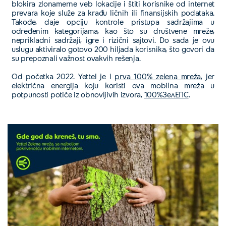
blokira zlonamerne veb lokacije i štiti korisnike od internet
prevara koje služe za krađu ličnih ili finansijskih podataka.
Takođe, daje opciju kontrole pristupa sadržajima u
određenim kategorijama, kao što su društvene mreže,
neprikladni sadržaji, igre i rizični sajtovi. Do sada je ovu
uslugu aktiviralo gotovo 200 hiljada korisnika, što govori da
su prepoznali važnost ovakvih rešenja.
Od početka 2022. Yettel je i
prva 100% zelena mreža
, jer
električna energija koju koristi ova mobilna mreža u
potpunosti potiče iz obnovljivih izvora,
100%ЗелЕПС
.