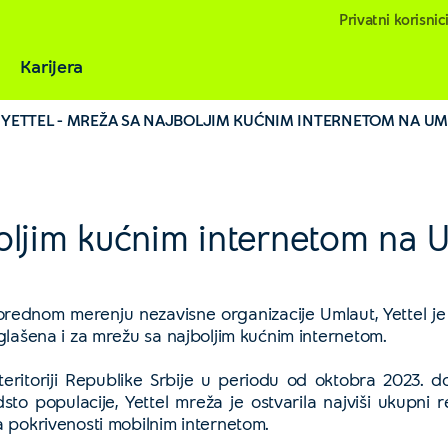
Privatni korisnic
Karijera
YETTEL - MREŽA SA NAJBOLJIM KUĆNIM INTERNETOM NA UM
boljim kućnim internetom na U
ednom merenju nezavisne organizacije Umlaut, Yettel je d
oglašena i za mrežu sa najboljim kućnim internetom.
 teritoriji Republike Srbije u periodu od oktobra 2023.
sto populacije, Yettel mreža je ostvarila najviši ukupni 
a pokrivenosti mobilnim internetom.