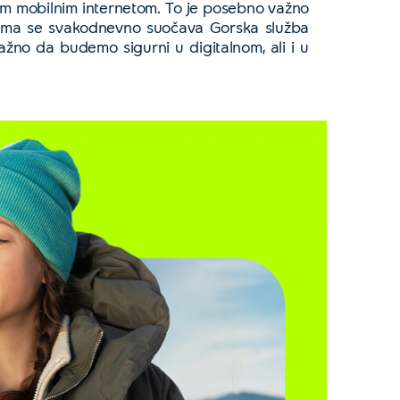
nim mobilnim internetom. To je posebno važno
 kojima se svakodnevno suočava Gorska služba
žno da budemo sigurni u digitalnom, ali i u