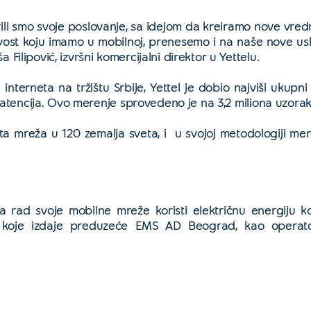
irili smo svoje poslovanje, sa idejom da kreiramo nove vred
jivost koju imamo u mobilnoj, prenesemo i na naše nove us
Filipović, izvršni komercijalni direktor u Yettelu.
erneta na tržištu Srbije, Yettel je dobio najviši ukupni re
atencija. Ovo merenje sprovedeno je na 3,2 miliona uzorak
ta mreža u 120 zemalja sveta, i u svojoj metodologiji mere
a rad svoje mobilne mreže koristi električnu energiju ko
la koje izdaje preduzeće EMS AD Beograd, kao operato