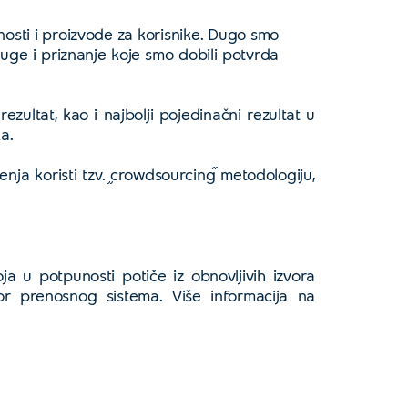
nosti i proizvode za korisnike. Dugo smo
luge i priznanje koje smo dobili potvrda
zultat, kao i najbolji pojedinačni rezultat u
a.
nja koristi tzv.
crowdsourcing
metodologiju,
ja u potpunosti potiče iz obnovljivih izvora
r prenosnog sistema. Više informacija na