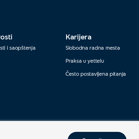
osti
Karijera
ti i saopštenja
Slobodna radna mesta
Praksa u yettelu
Često postavljena pitanja