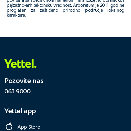
pejzažno-arhitektonsku vrednost. Arboretum je 2011. godine
proglašen za zaštićeno prirodno područje lokalnog
karaktera.
Yettel.
Pozovite nas
063 9000
Yettel app
App Store