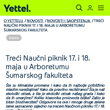
Yettel.
O YETTELU
NOVOSTI
NOVOSTI I SAOPSTENJA
TREĆI
NAUČNI PIKNIK 17. I 18. MAJA U ARBORETUMU
ŠUMARSKOG FAKULTETA
NAZAD
Treći Naučni piknik 17. i 18.
maja u Arboretumu
Šumarskog fakulteta
Šta su klimatske promene i kako da ih najbolje približimo
mladim naraštajima? Kako da pravilno recikliramo? Šta je naš
ekološki otisak, a šta je ekološki otisak našeg grada i kako
da ih umanjimo? Koliko kiseonika proizvode biljke? Zašto je
bitan biodiverzitet? Odgovore na ove i mnoge druge zelene
teme saznaćemo zajedno na trećem Naučnom pikniku 17. i 18.