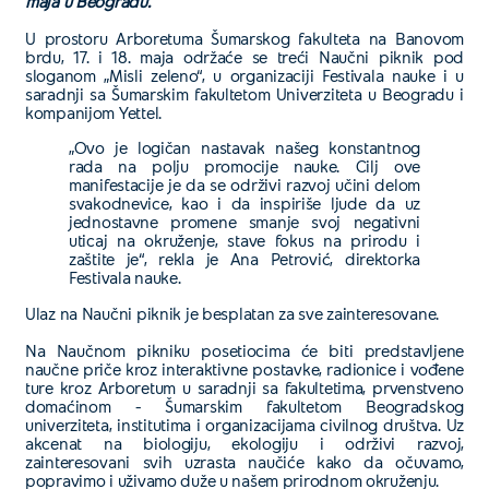
maja u Beogradu.
U prostoru Arboretuma Šumarskog fakulteta na Banovom
brdu, 17. i 18. maja održaće se treći Naučni piknik pod
sloganom „Misli zeleno“, u organizaciji Festivala nauke i u
saradnji sa Šumarskim fakultetom Univerziteta u Beogradu i
kompanijom Yettel.
„Ovo je logičan nastavak našeg konstantnog
rada na polju promocije nauke. Cilj ove
manifestacije je da se održivi razvoj učini delom
svakodnevice, kao i da inspiriše ljude da uz
jednostavne promene smanje svoj negativni
uticaj na okruženje, stave fokus na prirodu i
zaštite je“, rekla je Ana Petrović, direktorka
Festivala nauke.
Ulaz na Naučni piknik je besplatan za sve zainteresovane.
Na Naučnom pikniku posetiocima će biti predstavljene
naučne priče kroz interaktivne postavke, radionice i vođene
ture kroz Arboretum u saradnji sa fakultetima, prvenstveno
domaćinom - Šumarskim fakultetom Beogradskog
univerziteta, institutima i organizacijama civilnog društva. Uz
akcenat na biologiju, ekologiju i održivi razvoj,
zainteresovani svih uzrasta naučiće kako da očuvamo,
popravimo i uživamo duže u našem prirodnom okruženju.