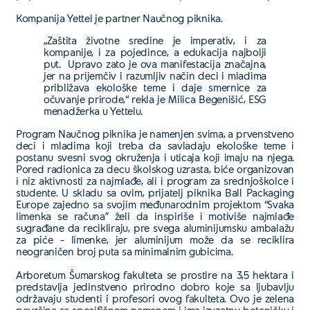
Kompanija Yettel je partner Naučnog piknika.
„Zaštita životne sredine je imperativ, i za
kompanije, i za pojedince, a edukacija najbolji
put. Upravo zato je ova manifestacija značajna,
jer na prijemčiv i razumljiv način deci i mladima
približava ekološke teme i daje smernice za
očuvanje prirode,“ rekla je Milica Begenišić, ESG
menadžerka u Yettelu.
Program Naučnog piknika je namenjen svima, a prvenstveno
deci i mladima koji treba da savladaju ekološke teme i
postanu svesni svog okruženja i uticaja koji imaju na njega.
Pored radionica za decu školskog uzrasta, biće organizovan
i niz aktivnosti za najmlađe, ali i program za srednjoškolce i
studente. U skladu sa ovim, prijatelj piknika Ball Packaging
Europe zajedno sa svojim međunarodnim projektom “Svaka
limenka se računa” želi da inspiriše i motiviše najmlađe
sugrađane da recikliraju, pre svega aluminijumsku ambalažu
za piće – limenke, jer aluminijum može da se reciklira
neograničen broj puta sa minimalnim gubicima.
Arboretum Šumarskog fakulteta se prostire na 3,5 hektara i
predstavlja jedinstveno prirodno dobro koje sa ljubavlju
održavaju studenti i profesori ovog fakulteta. Ovo je zelena
površina sa specifičnom namenom i ima izuzetnu botaničku i