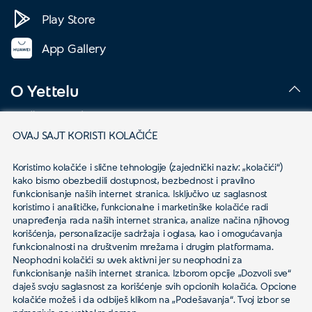
Play Store
App Gallery
O Yettelu
Društvena odgovornost
OVAJ SAJT KORISTI KOLAČIĆE
Podaci o kompaniji
Koristimo kolačiće i slične tehnologije (zajednički naziv: „kolačići“) 
Mapa pokrivenosti
kako bismo obezbedili dostupnost, bezbednost i pravilno 
funkcionisanje naših internet stranica. Isključivo uz saglasnost 
Kontakt
koristimo i analitičke, funkcionalne i marketinške kolačiće radi 
unapređenja rada naših internet stranica, analize načina njihovog 
korišćenja, personalizacije sadržaja i oglasa, kao i omogućavanja 
Novosti
funkcionalnosti na društvenim mrežama i drugim platformama.
Neophodni kolačići su uvek aktivni jer su neophodni za 
funkcionisanje naših internet stranica. Izborom opcije „Dozvoli sve“ 
daješ svoju saglasnost za korišćenje svih opcionih kolačića. Opcione 
Karijera
kolačiće možeš i da odbiješ klikom na „Podešavanja“. Tvoj izbor se 