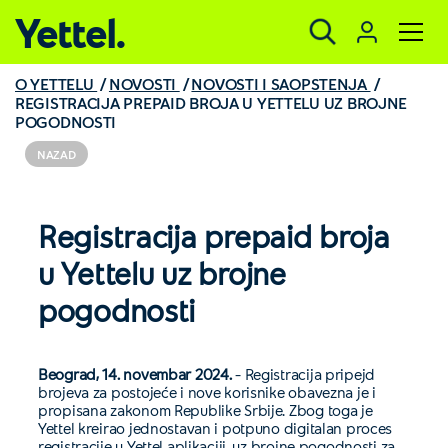
Yettel.
O YETTELU
NOVOSTI
NOVOSTI I SAOPSTENJA
REGISTRACIJA PREPAID BROJA U YETTELU UZ BROJNE
POGODNOSTI
NAZAD
Registracija prepaid broja
u Yettelu uz brojne
pogodnosti
Beograd, 14. novembar 2024.
– Registracija pripejd
brojeva za postojeće i nove korisnike obavezna je i
propisana zakonom Republike Srbije. Zbog toga je
Yettel kreirao jednostavan i potpuno digitalan proces
registracije u Yettel aplikaciji, uz brojne pogodnosti za