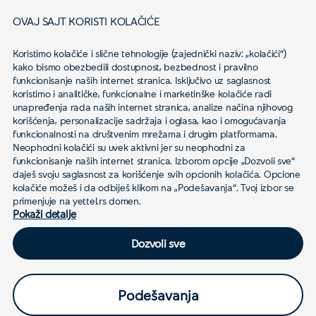
Društvena odgovornost
OVAJ SAJT KORISTI KOLAČIĆE
Podaci o kompaniji
Koristimo kolačiće i slične tehnologije (zajednički naziv: „kolačići“) 
Mapa pokrivenosti
kako bismo obezbedili dostupnost, bezbednost i pravilno 
funkcionisanje naših internet stranica. Isključivo uz saglasnost 
Kontakt
koristimo i analitičke, funkcionalne i marketinške kolačiće radi 
unapređenja rada naših internet stranica, analize načina njihovog 
korišćenja, personalizacije sadržaja i oglasa, kao i omogućavanja 
Novosti
funkcionalnosti na društvenim mrežama i drugim platformama.
Neophodni kolačići su uvek aktivni jer su neophodni za 
funkcionisanje naših internet stranica. Izborom opcije „Dozvoli sve“ 
daješ svoju saglasnost za korišćenje svih opcionih kolačića. Opcione 
Karijera
kolačiće možeš i da odbiješ klikom na „Podešavanja“. Tvoj izbor se 
primenjuje na yettel.rs domen.
Pokaži detalje
Dozvoli sve
© 2026 Yettel Srbija
Politika privatnosti
Podešavanja