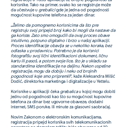
korisnike. Tako na primer, svako ko se registruje može
da učestvuje u
grebalici
gde je jedna od pogodnosti
mogućnost kupovine telefona za jedan dinar.
„
Želimo da pomognemo korisnicima da što pre
registruju svoj pripejd broj kako bi mogli da nastave da
ga koriste. Zato smo omogućili da ovaj proces obave
intuitivno, potpuno digitalno i brzo u našoj aplikaciji.
Proces identifikacije obavlja se u nekoliko koraka, bez
odlaska u prodavnicu. Potrebno je da korisnici
fotografišu svoj lični identifikacioni dokument, ličnu
kartu ili pasoš, a potom svoje lice, što je u skladu sa
standardima identifikacije na daljinu. Nakon uspešne
registracije, mogu da dobiju i neku od brojnih
pogodnosti koje smo pripremili
", kaže Aleksandra Mišić
Dodić, direktorka marketinga i digitalizacije u Yettelu.
Korisnike u aplikaciji čeka
grebalica
u kojoj mogu dobiti
jednu od pogodnosti kao što su mogućnost kupovine
telefona za dinar bez ugovorne obaveze, dodatni
internet, SMS poruke, ili minute za glasovni saobraćaj.
Novim Zakonom o elektronskim komunikacijama,
registracija pripejd korisnika svih telekomunikacionih