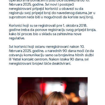
operatora na domaćem tržištu biće obavezna od 10.
februara 2025. godine. Svi novi i postojeći
neregistrovani pripejd korisnici u obavezi su da
registruju svoj pripejd broj do navedenog datuma, jer u
suprotnom neće biti u mogućnosti da koriste svoj broj.
Korisnici koji su se registrovali pre 1. oktobra 2018.
godine treba da ponove registraciju svog pripejd broja,
kako bi proces bio u skladu sa zahtevima nove
regulative.
Svi korisnici koji ostanu neregistrovani nakon 10.
februara 2025. godine, u narednih 90 dana moći će da
ostvaruju komunikaciju samo sa brojevima hitnih službi
ili Yettel kontakt centrom. Nakon isteka 90 dana, svi
neregistrovani brojevi biće deaktivirani.