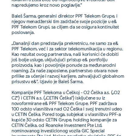
napredujemo kroz novo poglavlje.”
Baleš Šarma, generalni direktor PPF Telekom Grupe, i
njegov menadžerski tim zadržaće svoje pozicije u e&
PPF Telekom Grupi, sa ciljem da se osigura kontinuitet
poslovanja.
„Današnji dan predstavlja prekretnicu, ne samo za e&
PPF Telekom, već i za sektor telekomunikacija u regionu.
Kao rezultat ovog partnerstva, naši korisnici će dobiti
još bolje usluge, uključujući pristup e& portfoliju
proizvoda, kao i povoljnije ponude za međunarodni
roaming. Za naše zaposlene, partnerstvo otvara nove
prilike za učenje i razvoj karijere, zahvaljujući globalnom
prisustvu e&”, izjavio je Baleš Šarma.
Kompanije PPF Telekoma u Češkoj – O2 Češka a.s. („O2
CZ”) i CETIN a.s. („CETIN Češka”) isključene su iz
novoformirane e& PPF Telekom Grupe. PPF zadržava
100 odsto vlasništva nad O2 Češka i svoj trenutni udeo
u CETIN Češka. Pored toga, subjekat u vlasništvu PPF-a
kupiće 30 odsto CETIN Grupe, holding kompanije za
CETIN Češka, od Roanoke Investment Pte Ltd,
nominovanog investicionog vozila GIC Special