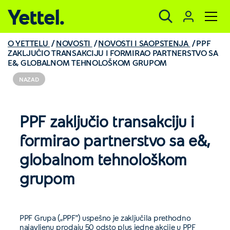
Yettel.
O YETTELU
NOVOSTI
NOVOSTI I SAOPSTENJA
PPF
ZAKLJUČIO TRANSAKCIJU I FORMIRAO PARTNERSTVO SA
E&, GLOBALNOM TEHNOLOŠKOM GRUPOM
NAZAD
PPF zaključio transakciju i
formirao partnerstvo sa e&,
globalnom tehnološkom
grupom
PPF Grupa („PPF”) uspešno je zaključila prethodno
najavljenu prodaju 50 odsto plus jedne akcije u PPF