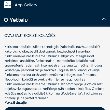
App Gallery
O Yettelu
Društvena odgovornost
OVAJ SAJT KORISTI KOLAČIĆE
Podaci o kompaniji
Koristimo kolačiće i slične tehnologije (zajednički naziv: „kolačići“) 
Mapa pokrivenosti
kako bismo obezbedili dostupnost, bezbednost i pravilno 
funkcionisanje naših internet stranica. Isključivo uz saglasnost 
Kontakt
koristimo i analitičke, funkcionalne i marketinške kolačiće radi 
unapređenja rada naših internet stranica, analize načina njihovog 
korišćenja, personalizacije sadržaja i oglasa, kao i omogućavanja 
Novosti
funkcionalnosti na društvenim mrežama i drugim platformama.
Neophodni kolačići su uvek aktivni jer su neophodni za 
funkcionisanje naših internet stranica. Izborom opcije „Dozvoli sve“ 
daješ svoju saglasnost za korišćenje svih opcionih kolačića. Opcione 
Karijera
kolačiće možeš i da odbiješ klikom na „Podešavanja“. Tvoj izbor se 
primenjuje na yettel.rs domen.
Pokaži detalje