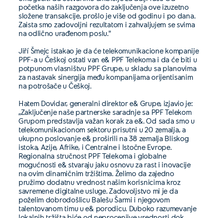
početka naših razgovora do zaključenja ove izuzetno
složene transakcije, prošlo je više od godinu i po dana.
Zaista smo zadovoljni rezultatom i zahvaljujem se svima
na odlično urađenom poslu."
Jiří Šmejc istakao je da će telekomunikacione kompanije
PPF-a u Češkoj ostati van e& PPF Telekoma i da će biti u
potpunom vlasništvu PPF Grupe, u skladu sa planovima
za nastavak sinergija među kompanijama orijentisanim
na potrošače u Češkoj.
Hatem Dovidar, generalni direktor e& Grupe, izjavio je:
„Zaključenje naše partnerske saradnje sa PPF Telekom
Grupom predstavlja važan korak za e&. Od sada smo u
telekomunikacionom sektoru prisutni u 20 zemalja, a
ukupno poslovanje e& proširili na 38 zemalja Bliskog
istoka, Azije, Afrike, i Centralne i Istočne Evrope.
Regionalna stručnost PPF Telekoma i globalne
mogućnosti e& stvaraju jaku osnovu za rast i inovacije
na ovim dinamičnim tržištima. Želimo da zajedno
pružimo dodatnu vrednost našim korisnicima kroz
savremene digitalne usluge. Zadovoljstvo mi je da
poželim dobrodošlicu Balešu Šarmi i njegovom
talentovanom timu u e& porodicu. Duboko razumevanje
lokalnih tržišta biće od neprocenjive vrednosti dok