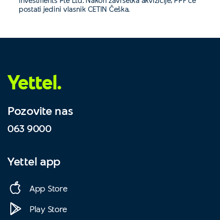
Investments Pte Ltd. Nakon završetka akvizicije, PPF će
postati jedini vlasnik CETIN Češka.
Yettel.
Pozovite nas
063 9000
Yettel app
App Store
Play Store