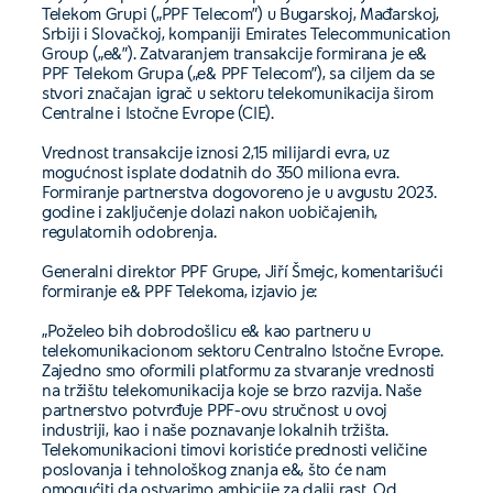
Telekom Grupi („PPF Telecom”) u Bugarskoj, Mađarskoj,
Srbiji i Slovačkoj, kompaniji Emirates Telecommunication
Group („e&”). Zatvaranjem transakcije formirana je e&
PPF Telekom Grupa („e& PPF Telecom”), sa ciljem da se
stvori značajan igrač u sektoru telekomunikacija širom
Centralne i Istočne Evrope (CIE).
Vrednost transakcije iznosi 2,15 milijardi evra, uz
mogućnost isplate dodatnih do 350 miliona evra.
Formiranje partnerstva dogovoreno je u avgustu 2023.
godine i zaključenje dolazi nakon uobičajenih,
regulatornih odobrenja.
Generalni direktor PPF Grupe, Jiří Šmejc, komentarišući
formiranje e& PPF Telekoma, izjavio je:
„Poželeo bih dobrodošlicu e& kao partneru u
telekomunikacionom sektoru Centralno Istočne Evrope.
Zajedno smo oformili platformu za stvaranje vrednosti
na tržištu telekomunikacija koje se brzo razvija. Naše
partnerstvo potvrđuje PPF-ovu stručnost u ovoj
industriji, kao i naše poznavanje lokalnih tržišta.
Telekomunikacioni timovi koristiće prednosti veličine
poslovanja i tehnološkog znanja e&, što će nam
omogućiti da ostvarimo ambicije za dalji rast. Od