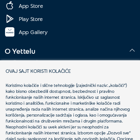
App Store
Play Store
App Gallery
O Yettelu
Društvena odgovornost
OVAJ SAJT KORISTI KOLAČIĆE
Podaci o kompaniji
Koristimo kolačiće i slične tehnologije (zajednički naziv: „kolačići“) 
Mapa pokrivenosti
kako bismo obezbedili dostupnost, bezbednost i pravilno 
funkcionisanje naših internet stranica. Isključivo uz saglasnost 
Kontakt
koristimo i analitičke, funkcionalne i marketinške kolačiće radi 
unapređenja rada naših internet stranica, analize načina njihovog 
korišćenja, personalizacije sadržaja i oglasa, kao i omogućavanja 
Novosti
funkcionalnosti na društvenim mrežama i drugim platformama.
Neophodni kolačići su uvek aktivni jer su neophodni za 
funkcionisanje naših internet stranica. Izborom opcije „Dozvoli sve“ 
daješ svoju saglasnost za korišćenje svih opcionih kolačića. Opcione 