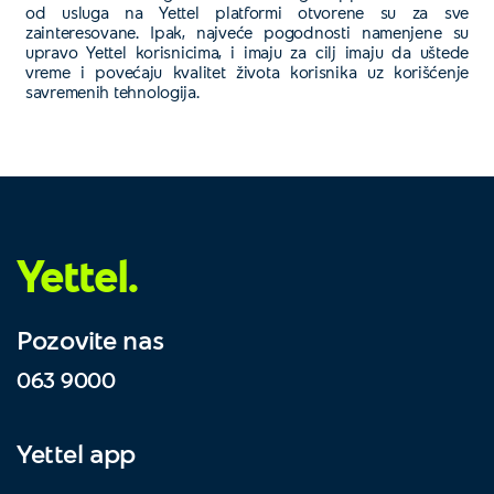
od usluga na Yettel platformi otvorene su za sve
zainteresovane. Ipak, najveće pogodnosti namenjene su
upravo Yettel korisnicima, i imaju za cilj imaju da uštede
vreme i povećaju kvalitet života korisnika uz korišćenje
savremenih tehnologija.
Yettel.
Pozovite nas
063 9000
Yettel app