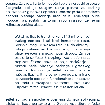
cenama. Za sada, karte je moguće kupiti za gradski prevoz u
Beogradu, dok je uslugom slanja poruka za parking
pokriveno 45 gradova i opština. Planirano je da u narednom
periodu plaćanje parkinga kroz Yettel aplikaciju bude
moguće i na preostalim teritorijama i zonama širom zemlje na
kojima se parking plaća.
„Yettel aplikaciju trenutno koristi 1,3 miliona ljudi
svakog meseca, i taj broj konstantno raste.
Korisnici mogu u svakom trenutku da aktiviraju
usluge, ostvare uvid u saobraćaj i potrošnju,
plate e-račun i mnogo toga drugog. Za sve
ostale, tu su Yettel Shopping, kao platforma za
popuste, Zelene staze za bolje snalaženje u
prirodi. Sada, plaćanje parkinga i gradskog
prevoza dostupno je Yettel korisnicima kroz
našu aplikaciju. U narednom periodu, planirano
je uvođenje dodatnih funkcionalnosti i nastavak
na radu i razvijanju platforme“, kaže Saša
Filipović, izvršni komercijalni direktor Yettela.
Yettel aplikacija najbolje je ocenjena domaća aplikacija iz
telekomunikacionog sektora na Google App Store-u. Neke