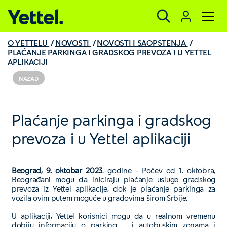
Yettel.
O YETTELU
NOVOSTI
NOVOSTI I SAOPSTENJA
PLAĆANJE PARKINGA I GRADSKOG PREVOZA I U YETTEL
APLIKACIJI
NAZAD
Plaćanje parkinga i gradskog
prevoza i u Yettel aplikaciji
Beograd, 9. oktobar 2023
. godine – Počev od 1. oktobra,
Beograđani mogu da iniciraju plaćanje usluge gradskog
prevoza iz Yettel aplikacije, dok je plaćanje parkinga za
vozila ovim putem moguće u gradovima širom Srbije.
U aplikaciji, Yettel korisnici mogu da u realnom vremenu
dobiju informaciju o parking i autobuskim zonama i