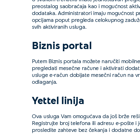
preostalog saobraćaja kao i mogućnost aktiva
dodataka. Administratori imaju mogućnost p
opcijama poput pregleda celokupnog zadužen
svih aktiviranih usluga.
Biznis portal
Putem Biznis portala možete naručiti mobilne
pregledati mesečne račune i aktivirati doda
usluge e-račun dobijate mesečni račun na v
odlaganja.
Yettel linija
Ova usluga Vam omogućava da još brže rešit
Registrujte broj telefona ili adresu e-pošte 
prosledite zahteve bez čekanja i dodatne d