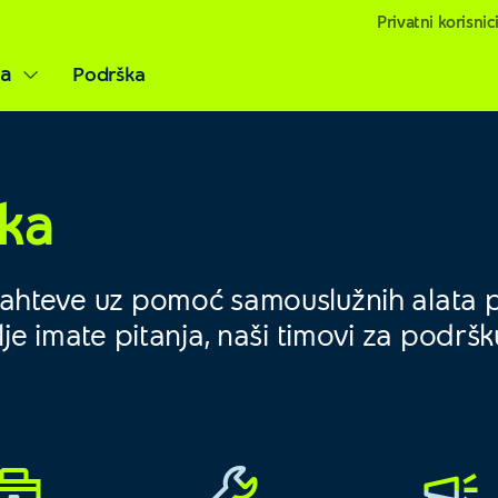
Privatni korisnic
ja
Podrška
ška
 zahteve uz pomoć samouslužnih alata p
dalje imate pitanja, naši timovi za podrš