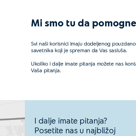
Mi smo tu da pomogn
Svi naši korisnici imaju dodeljenog pouzda
savetnika koji je spreman da Vas sasluša.
Ukoliko i dalje imate pitanja možete nas konta
Vaša pitanja.
I dalje imate pitanja?
Posetite nas u najbližoj