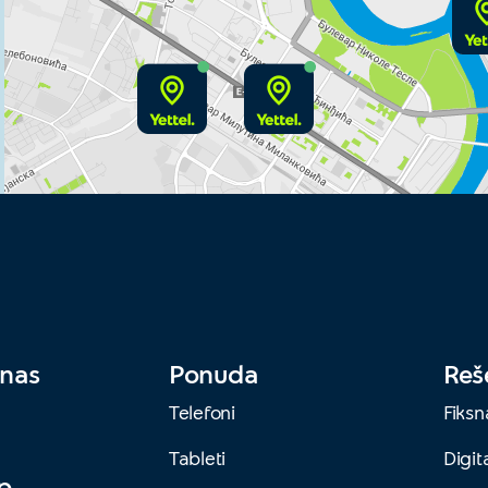
 nas
Ponuda
Reš
Telefoni
Fiksn
Tableti
Digita
pp