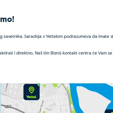
emo!
nog savetnika. Saradnja s Yettelom podrazumeva da imate 
ktirati i direktno. Naš tim Biznis kontakt centra će Vam se 