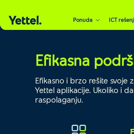
Yettel.
Ponuda
ICT rešen
Efikasna podr
Efikasno i brzo rešite svoje
Yettel aplikacije. Ukoliko i 
raspolaganju.