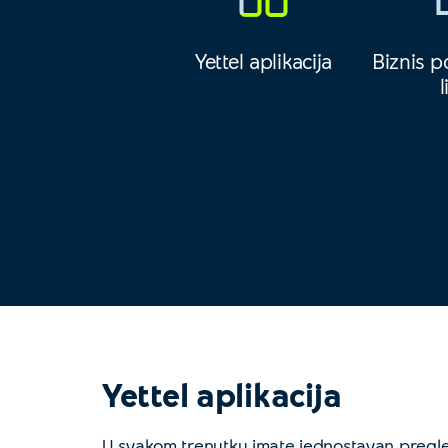
Yettel aplikacija
Biznis po
l
Yettel aplikacija
U svakom trenutku imate jednostavan pregle