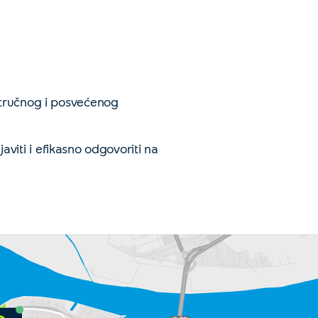
stručnog i posvećenog
javiti i efikasno odgovoriti na