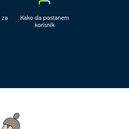
 za
Kako da postanem
korisnik