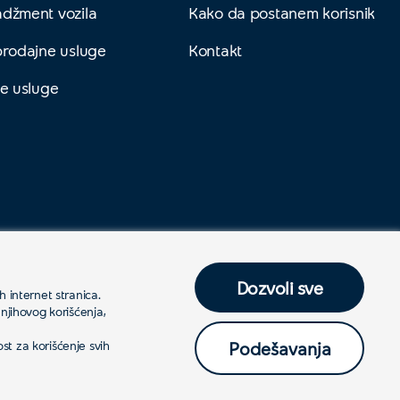
džment vozila
Kako da postanem korisnik
prodajne usluge
Kontakt
e usluge
Dozvoli sve
 internet stranica. 
njihovog korišćenja, 
Politika privatnosti
t za korišćenje svih 
Podešavanja