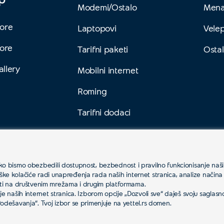
Modemi/Ostalo
Mena
ore
Laptopovi
Vele
tore
Tarifni paketi
Ostal
llery
Mobilni internet
Roming
Tarifni dodaci
 kako bismo obezbedili dostupnost, bezbednost i pravilno funkcionisanje naših
inške kolačiće radi unapređenja rada naših internet stranica, analize načina 
osti na društvenim mrežama i drugim platformama.
 naših internet stranica. Izborom opcije „Dozvoli sve“ daješ svoju saglasnos
odešavanja“. Tvoj izbor se primenjuje na yettel.rs domen.