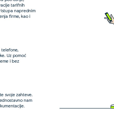
cije tarifnih
ristupa naprednim
ja firme, kao i
 telefone,
tke. Uz pomoć
reme i bez
e svoje zahteve.
i jednostavno nam
okumentacije.