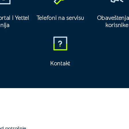
rtal i Yettel
Telefoni na servisu
Obaveštenja
inija
korisnike
Kontakt
d potrošnje,