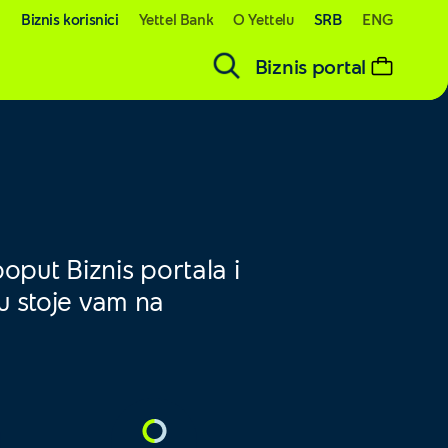
SRB
ENG
i
Biznis korisnici
Yettel Bank
O Yettelu
Biznis portal
oput Biznis portala i
ku stoje vam na