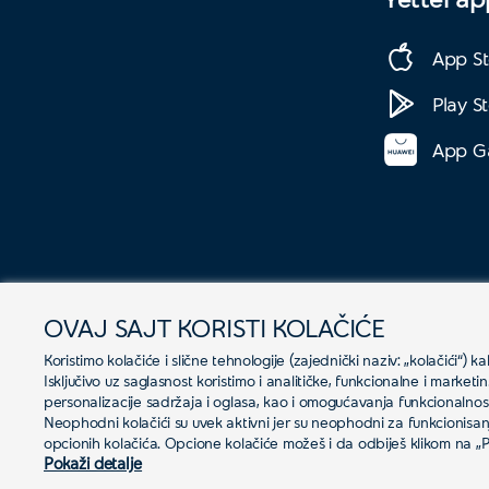
App St
Play S
App Ga
OVAJ SAJT KORISTI KOLAČIĆE
Koristimo kolačiće i slične tehnologije (zajednički naziv: „kolačići“)
Isključivo uz saglasnost koristimo i analitičke, funkcionalne i market
© 2026 Yettel Srbija
personalizacije sadržaja i oglasa, kao i omogućavanja funkcionaln
Neophodni kolačići su uvek aktivni jer su neophodni za funkcionisanje
opcionih kolačića. Opcione kolačiće možeš i da odbiješ klikom na „P
Pokaži detalje