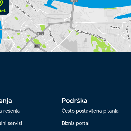
enja
Podrška
a rešenja
Često postavljena pitanja
lni servisi
Biznis portal