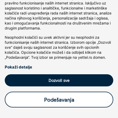
pravilno funkcionisanje naših internet stranica. Isključivo uz 
saglasnost koristimo i analitičke, funkcionalne i marketinške 
kolačiće radi unapređenja rada naših internet stranica, analize 
načina njihovog korišćenja, personalizacije sadržaja i oglasa, 
kao i omogućavanja funkcionalnosti na društvenim mrežama i 
drugim platformama.
Neophodni kolačići su uvek aktivni jer su neophodni za 
funkcionisanje naših internet stranica. Izborom opcije „Dozvoli 
sve“ daješ svoju saglasnost za korišćenje svih opcionih 
kolačića. Opcione kolačiće možeš i da odbiješ klikom na 
„Podešavanja“. Tvoj izbor se primenjuje na yettel.rs domen.
Pokaži detalje
Dozvoli sve
Podešavanja