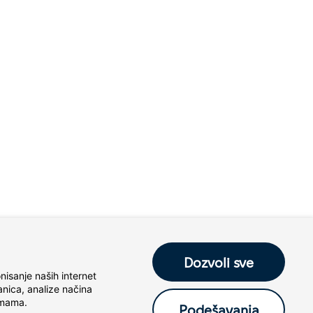
Dozvoli sve
isanje naših internet 
nica, analize načina 
rmama.
Podešavanja