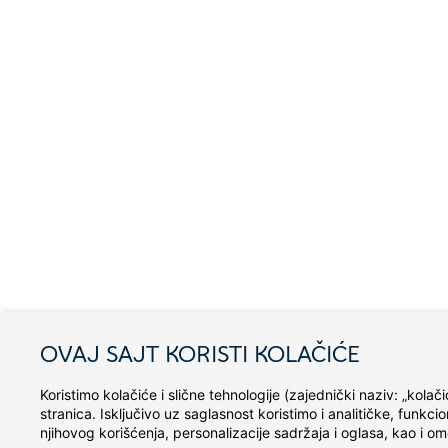
OVAJ SAJT KORISTI KOLAČIĆE
Koristimo kolačiće i slične tehnologije (zajednički naziv: „kola
stranica. Isključivo uz saglasnost koristimo i analitičke, funkc
njihovog korišćenja, personalizacije sadržaja i oglasa, kao i