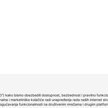
čići“) kako bismo obezbedili dostupnost, bezbednost i pravilno funkcion
ionalne i marketinške kolačiće radi unapređenja rada naših internet stra
 omogućavanja funkcionalnosti na društvenim mrežama i drugim platfo