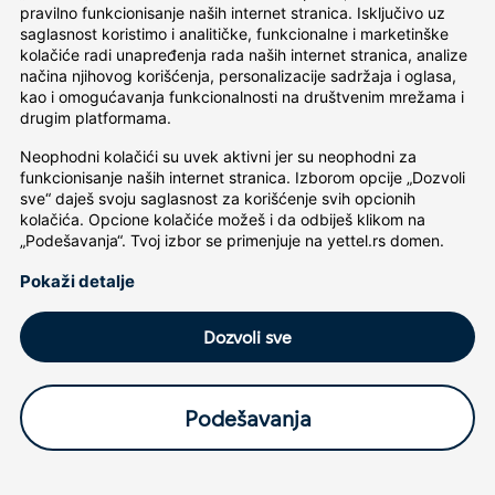
pravilno funkcionisanje naših internet stranica. Isključivo uz 
saglasnost koristimo i analitičke, funkcionalne i marketinške 
kolačiće radi unapređenja rada naših internet stranica, analize 
načina njihovog korišćenja, personalizacije sadržaja i oglasa, 
kao i omogućavanja funkcionalnosti na društvenim mrežama i 
drugim platformama.
Neophodni kolačići su uvek aktivni jer su neophodni za 
funkcionisanje naših internet stranica. Izborom opcije „Dozvoli 
sve“ daješ svoju saglasnost za korišćenje svih opcionih 
kolačića. Opcione kolačiće možeš i da odbiješ klikom na 
„Podešavanja“. Tvoj izbor se primenjuje na yettel.rs domen.
Pokaži detalje
Dozvoli sve
Podešavanja