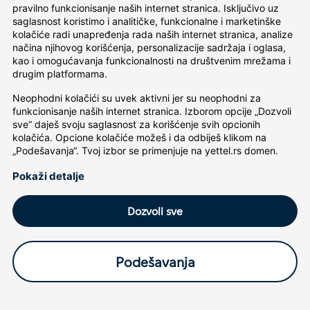
pravilno funkcionisanje naših internet stranica. Isključivo uz 
saglasnost koristimo i analitičke, funkcionalne i marketinške 
kolačiće radi unapređenja rada naših internet stranica, analize 
načina njihovog korišćenja, personalizacije sadržaja i oglasa, 
kao i omogućavanja funkcionalnosti na društvenim mrežama i 
drugim platformama.
Neophodni kolačići su uvek aktivni jer su neophodni za 
funkcionisanje naših internet stranica. Izborom opcije „Dozvoli 
sve“ daješ svoju saglasnost za korišćenje svih opcionih 
kolačića. Opcione kolačiće možeš i da odbiješ klikom na 
„Podešavanja“. Tvoj izbor se primenjuje na yettel.rs domen.
Pokaži detalje
Dozvoli sve
Podešavanja