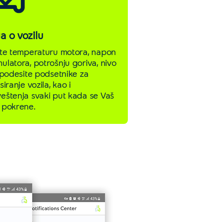
a o vozilu
ite temperaturu motora, napon
ulatora, potrošnju goriva, nivo
, podesite podsetnike za
siranje vozila, kao i
eštenja svaki put kada se Vaš
 pokrene.