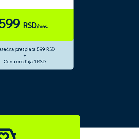
599
RSD
/mes.
sečna pretplata 599 RSD
+
Cena uređaja 1 RSD