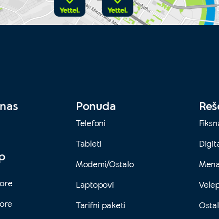
 nas
Ponuda
Reš
Telefoni
Fiksn
Tableti
Digita
pp
Modemi/Ostalo
Mena
ore
Laptopovi
Vele
tore
Tarifni paketi
Ostal