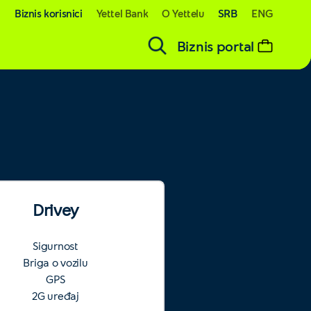
SRB
ENG
i
Biznis korisnici
Yettel Bank
O Yettelu
Biznis portal
Drivey
Sigurnost
Briga o vozilu
GPS
2G uređaj