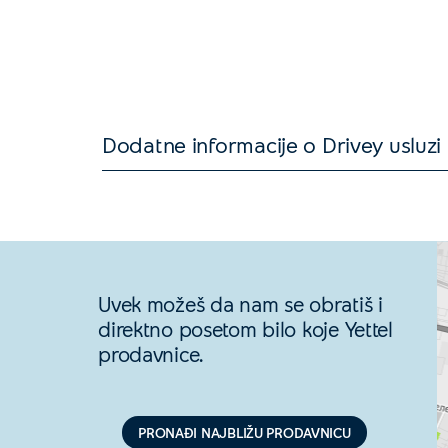
Dodatne informacije o Drivey usluzi
Uvek možeš da nam se obratiš i
direktno posetom bilo koje Yettel
prodavnice.
PRONAĐI NAJBLIŽU PRODAVNICU