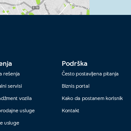
enja
Podrška
a rešenja
Često postavljena pitanja
lni servisi
Biznis portal
džment vozila
Kako da postanem korisnik
prodajne usluge
Kontakt
e usluge