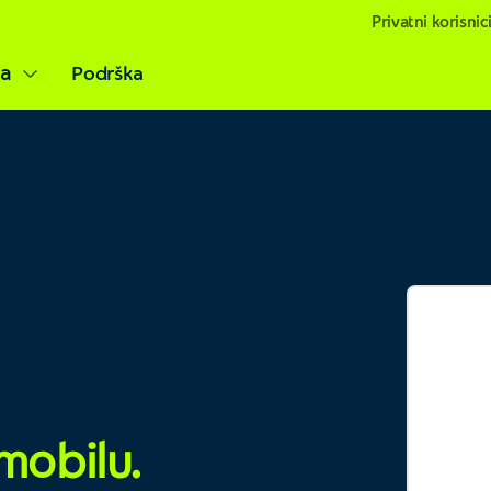
Privatni korisnic
ja
Podrška
mobilu.