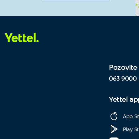
Yettel.
Pozovite
063 9000
Yettel a
App St
Play S