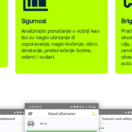
Sigurnost
Brig
g
Analizirajte ponašanje u vožnji kao
Prat
što su naglo ubrzanje ili
akum
usporavanje, naglo kočenje, oštro
ulja
skretanje, prekoračenje brzine,
servi
udarci i sudari.
obav
auto